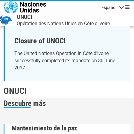
Pasar al contenido principal
Español
Navegaci
ONUCI
Opération des Nations Unies en Côte d'Ivoire
Closure of UNOCI
The United Nations Operation in Côte d'Ivoire
successfully completed its mandate on 30 June
2017.
ONUCI
Descubre más
Mantenimiento de la paz